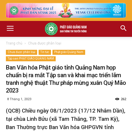
Trang chủ
Chưa được phân loại
Chưa được phân loại
Tin tức
Phật giáo Quảng Nam
Tập san PHẬT GIÁO QUẢNG NAM
Ban Văn hóa Phật giáo tỉnh Quảng Nam họp
chuẩn bị ra mắt Tập san và khai mạc triển lãm
tranh nghệ thuật Thư pháp mừng xuân Quý Mão
2023
8 Tháng 1, 2023
262
(QCB) Chiều ngày 08/1/2023 (17/12 Nhâm Dần),
tại chùa Linh Bửu (xã Tam Thăng, TP. Tam Kỳ),
Ban Thường trực Ban Văn hóa GHPGVN tỉnh