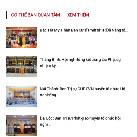
CÓ THỂ BẠN QUAN TÂM
XEM THÊM
Bắc Trà My: Phân Ban Cư sĩ Phật tử TP.Đà Nẵng tổ...
Thăng Bình: Hội nghị tổng kết công tác Phật sự,
nhiệm kỳ...
Núi Thành: Ban Trị sự GHPGVN huyện tổ chức Hội
nghị tổng...
Đại Lộc: Ban Trị sự Phật giáo huyện tổ chức hội
nghị...