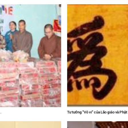
.
Tư tưởng "Vô vi" của Lão giáo và Phật