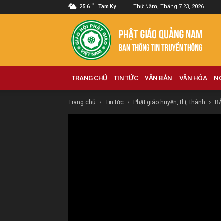
C
25.6
Tam Ky
Thứ Năm, Tháng 7 23, 2026
Phật
giáo
Quảng
Nam
TRANG CHỦ
TIN TỨC
VĂN BẢN
VĂN HÓA
N
Trang chủ
Tin tức
Phật giáo huyện, thị, thành
BẢ