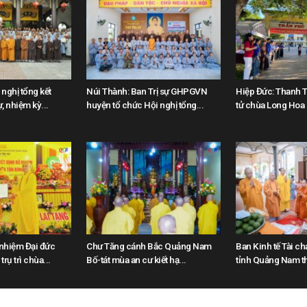
nghị tổng kết
Núi Thành: Ban Trị sự GHPGVN
Hiệp Đức: Thanh T
, nhiệm kỳ...
huyện tổ chức Hội nghị tổng...
tử chùa Long Hoa “
 nhiệm Đại đức
Chư Tăng cánh Bắc Quảng Nam
Ban Kinh tế Tài ch
rụ trì chùa...
Bố-tát mùa an cư kiết hạ...
tỉnh Quảng Nam th