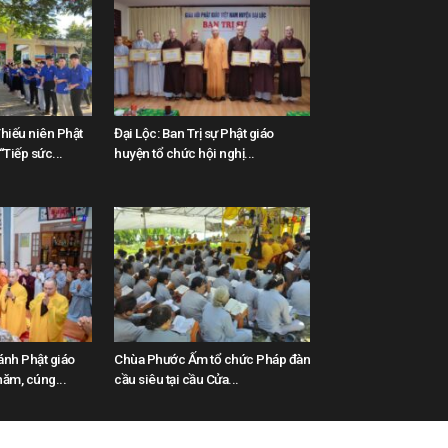
hiếu niên Phật
Đại Lộc: Ban Trị sự Phật giáo
Tiếp sức...
huyện tổ chức hội nghị...
ánh Phật giáo
Chùa Phước Ấm tổ chức Pháp đàn
ăm, cúng...
cầu siêu tại cầu Cửa...