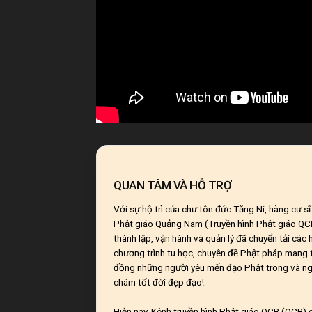
QUAN TÂM VÀ HỖ TRỢ
Với sự hộ trì của chư tôn đức Tăng Ni, hàng cư s
Phật giáo Quảng Nam (Truyền hình Phật giáo Q
thành lập, vận hành và quản lý đã chuyển tải các
chương trình tu học, chuyên đề Phật pháp mang t
đồng những người yêu mến đạo Phật trong và ng
châm tốt đời đẹp đạo!.
Hiện nay, Kênh truyền hình Phật giáo QCB (QCB) c