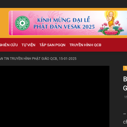
GHIÊN CỨU
TỰ VIỆN
TẬP SAN PGQN
TRUYỀN HÌNH QCB
N TIN TRUYỀN HÌNH PHẬT GIÁO QCB, 15-01-2025
T
B
G
1
–
c