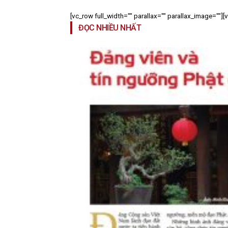
[vc_row full_width="" parallax="" parallax_image=""]
ĐỌC NHIỀU NHẤT