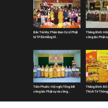
Bắc Trà My: Phân Ban Cư sĩ Phật
Thăng Bình: Hội 
tử TP.Đà Nẵng tổ...
công tác Phật sự
Tiên Phước: Hội nghị Tổng kết
Thăng Bình: Bổ
công tác Phật sự và công...
Thích Trí Thông t