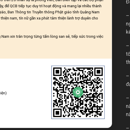
Đ
ậy, để QCB tiếp tục duy trì hoạt động và mang lại nhiều thành
giáo, Ban Thông tin Truyền thông Phật giáo tỉnh Quảng Nam
–
thiện nam, tín nữ gần xa phát tâm thiện lành trợ duyên cho
n
k
Nam xin trân trọng từng tấm lòng san sẻ, tiếp sức trong việc
–
t
t
–
đ
iện)
–
n
n
–