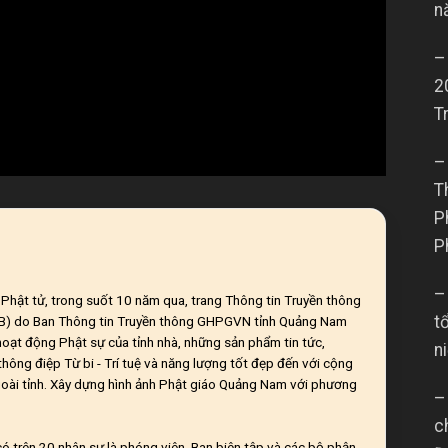
n
–
2
T
–
T
P
P
–
ĩ Phật tử, trong suốt 10 năm qua, trang Thông tin Truyền thông
t
CB) do Ban Thông tin Truyền thông GHPGVN tỉnh Quảng Nam
 hoạt động Phật sự của tỉnh nhà, những sản phẩm tin tức,
n
hông điệp Từ bi - Trí tuệ và năng lượng tốt đẹp đến với cộng
oài tỉnh. Xây dựng hình ảnh Phật giáo Quảng Nam với phương
–
c
ó trên 20 nhân sự là phóng viên, Ban biên tập và các bộ phận