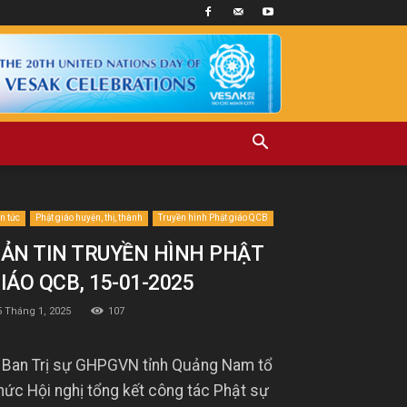
in tức
Phật giáo huyện, thị, thành
Truyền hình Phật giáo QCB
ẢN TIN TRUYỀN HÌNH PHẬT
IÁO QCB, 15-01-2025
5 Tháng 1, 2025
107
 Ban Trị sự GHPGVN tỉnh Quảng Nam tổ
hức Hội nghị tổng kết công tác Phật sự