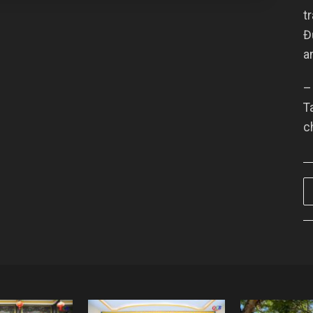
t
Đ
a
–
T
c