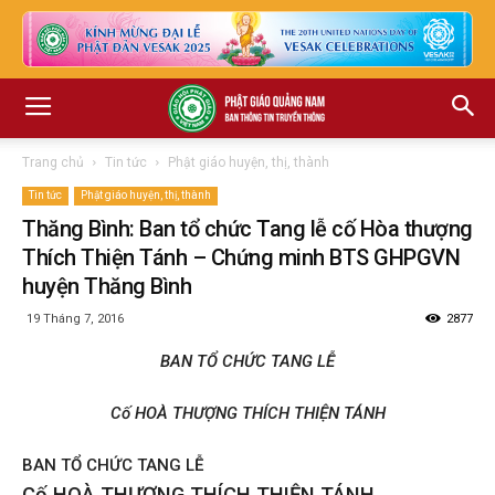
Trang chủ
Tin tức
Phật giáo huyện, thị, thành
Tin tức
Phật giáo huyện, thị, thành
Thăng Bình: Ban tổ chức Tang lễ cố Hòa thượng
Thích Thiện Tánh – Chứng minh BTS GHPGVN
huyện Thăng Bình
19 Tháng 7, 2016
2877
BAN TỔ CHỨC TANG LỄ
Cố HOÀ THƯỢNG THÍCH THIỆN TÁNH
BAN TỔ CHỨC TANG LỄ