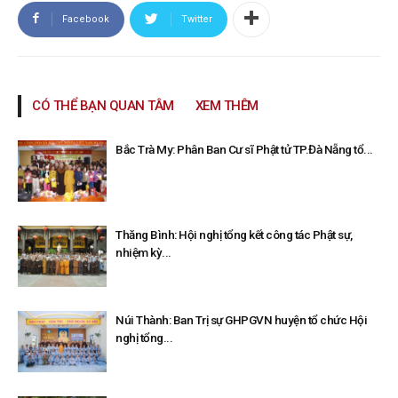
Facebook
Twitter
CÓ THỂ BẠN QUAN TÂM
XEM THÊM
Bắc Trà My: Phân Ban Cư sĩ Phật tử TP.Đà Nẵng tổ...
Thăng Bình: Hội nghị tổng kết công tác Phật sự,
nhiệm kỳ...
Núi Thành: Ban Trị sự GHPGVN huyện tổ chức Hội
nghị tổng...